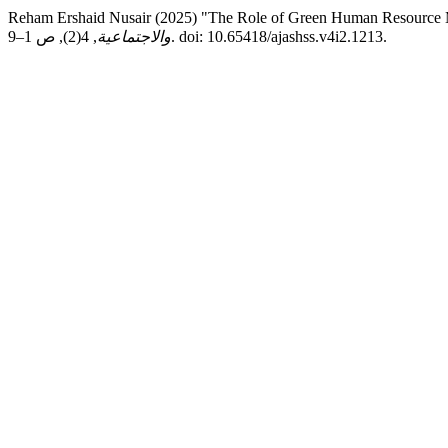
Reham Ershaid Nusair (2025) "The Role of Green Human Resource Ma
, 4(2), ص 1–9. doi: 10.65418/ajashss.v4i2.1213.
والاجتماعية