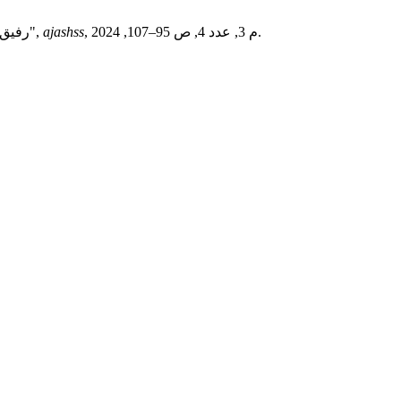
, م 3, عدد 4, ص 95–107, 2024.
ajashss
رفيق معمر البشير سلطان, "أثر عرض النقود على الناتج المحلي الإجمالي في ليبيا: دراسة تطبيقية على الاقتصاد الليبي خلال الفترة (2000-2022م)",