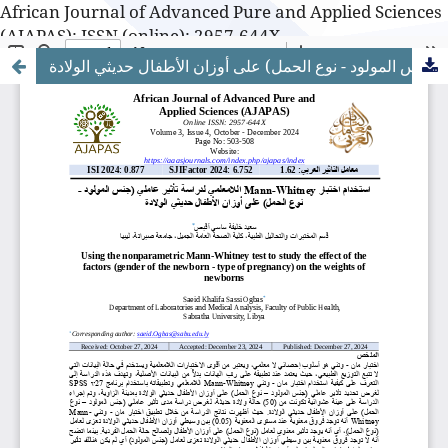
African Journal of Advanced Pure and Applied Sciences
(AJAPAS): ISSN (online): 2957-644X
استخدام اختبار مان - وتني اللامعلمي لدراسة تأثير عاملي (جنس المولود - نوع الحمل) على أوزان الأطفال حديثي الولادة
African Journal of Advanced Pure and Applied Sciences
(AJAPAS): ISSN (online): 2957-644X