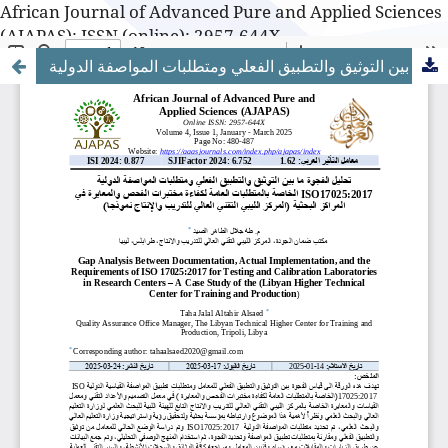
African Journal of Advanced Pure and Applied Sciences
(AJAPAS): ISSN (online): 2957-644X
تحليل الفجوة ما بين التوثيق والتطبيق الفعلي ومتطلبات المواصفة الدولية ISO17025:2017 الخاصة بالمتطلبات العامة لكفاءة مختبرات الفحص والمعايرة في المراكز البحثية (المركز الليبي التقني العالي للتدريب والإنتاج نموذجا)
African Journal of Advanced Pure and Applied Sciences
(AJAPAS): ISSN (online): 2957-644X