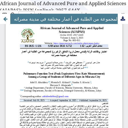
African Journal of Advanced Pure and Applied Sciences
(AJAPAS): ISSN (online): 2957-644X
اختبار وظائف الرئة (قياس معدل ذروة التدفق الزفيري) لمجموعة من الطلبة في أعمار مختلفة في مدينة مصراته
African Journal of Advanced Pure and Applied Sciences
(AJAPAS): ISSN (online): 2957-644X