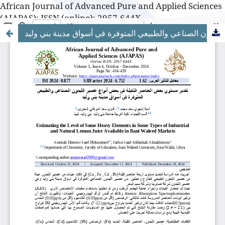
African Journal of Advanced Pure and Applied Sciences
(AJAPAS): ISSN (online): 2957-644X
تقدير مستوى بعض العناصر الثقيلة في بعض أنواع عصير الليمون الصناعي والطبيعي المتوفرة في أسواق مدينة بني وليد
African Journal of Advanced Pure and Applied Sciences
(AJAPAS): ISSN (online): 2957-644X