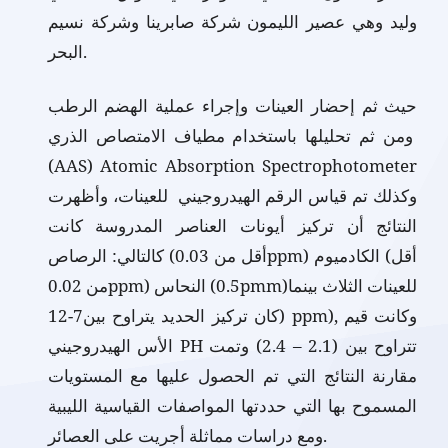
وليد وهي عصير الليمون شركة صابرينا وشركة نسيم
البحر.
حيث ثم إحضار العينات وإجراء عملية الهضم الرطب
ومن ثم تحليلها باستخدام مطياف الامتصاص الذري
(AAS) Atomic Absorption Spectrophotometer
وكذلك تم قياس الرقم الهيدروجيني للعينات، وأظهرت
النتائج أن تركيز أيونات العناصر المدروسة كانت
كالتالي: الرصاص (أقل من 0.03ppm) الكادميوم (أقل
من 0.02ppm) النحاس (0.5pmm)للعينات الثلاث بينما
كان تركيز الحديد يتراوح بين7-12) ppm), وكانت قيم
الأس الهيدروجيني PH تتراوح بين (2.1 – 2.4) وتمت
مقارنة النتائج التي تم الحصول عليها مع المستويات
المسموح بها التي حددتها المواصفات القياسية الليبية
ومع دراسات مماثلة أجريت على العصائر.