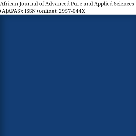
African Journal of Advanced Pure and Applied Sciences
(AJAPAS): ISSN (online): 2957-644X