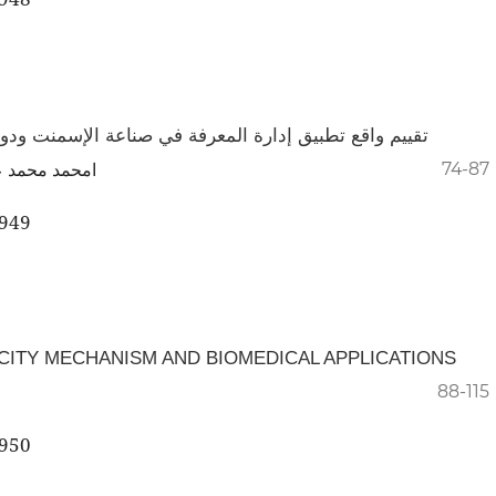
 الإسمنت ودورها في تعزيز الميزة التنافسية: دراسة حالة
ت حسن فرحات
74-87
.949
ICITY MECHANISM AND BIOMEDICAL APPLICATIONS
88-115
.950