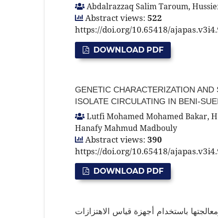
Abdalrazzaq Salim Taroum, Hussie
Abstract views:
522
https://doi.org/10.65418/ajapas.v3i4
DOWNLOAD PDF
GENETIC CHARACTERIZATION AND 
ISOLATE CIRCULATING IN BENI-S
Lutfi Mohamed Mohamed Bakar, Ho
Hanafy Mahmud Madbouly
Abstract views:
390
https://doi.org/10.65418/ajapas.v3i4
DOWNLOAD PDF
كشف مشكلة عدم الاتزان في المعدات الدو