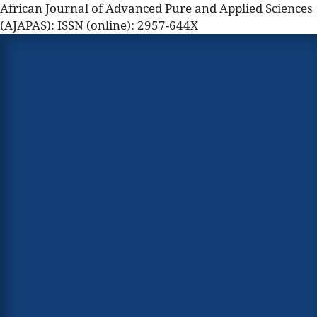
African Journal of Advanced Pure and Applied Sciences
(AJAPAS): ISSN (online): 2957-644X