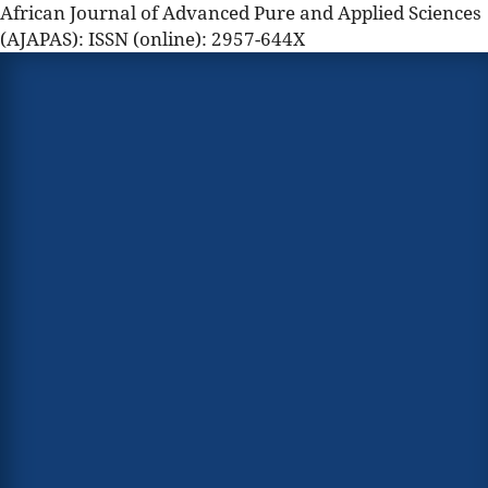
African Journal of Advanced Pure and Applied Sciences
(AJAPAS): ISSN (online): 2957-644X