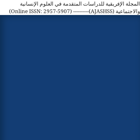
المجلة الإفريقية للدراسات المتقدمة في العلوم الإنسانية
والاجتماعية (AJASHSS)---------- (Online ISSN: 2957-5907)