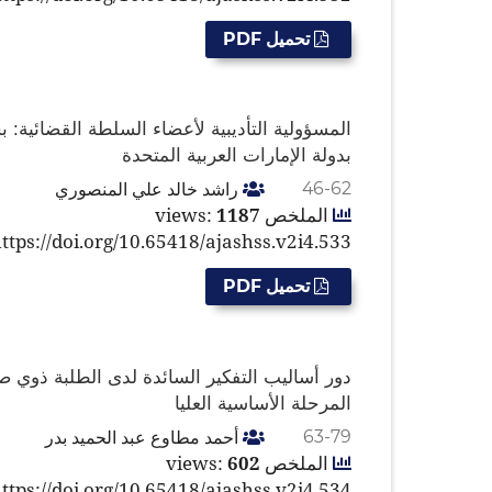
تحميل PDF
المسؤولية التأديبية لأعضاء السلطة القضائية:
بدولة الإمارات العربية المتحدة
راشد خالد علي المنصوري
46-62
الملخص views:
1187
ttps://doi.org/10.65418/ajashss.v2i4.533
تحميل PDF
دور أساليب التفكير السائدة لدى الطلبة ذوي 
المرحلة الأساسية العليا
أحمد مطاوع عبد الحميد بدر
63-79
الملخص views:
602
ttps://doi.org/10.65418/ajashss.v2i4.534