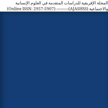
المجلة الإفريقية للدراسات المتقدمة في العلوم الإنسانية
والاجتماعية (AJASHSS)---------- (Online ISSN: 2957-5907)