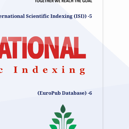
5- (International Scientific Indexing (ISI))حيث معامل التأثير للمجلة 2024-2025 هو 1.191
6- (EuroPub Database)