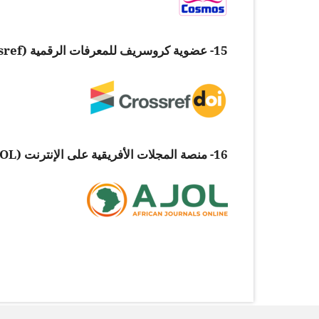
15- عضوية كروسريف للمعرفات الرقمية (Crossref): قيد الإجراء
16- منصة المجلات الأفريقية على الإنترنت (AJOL): قيد الإجراء