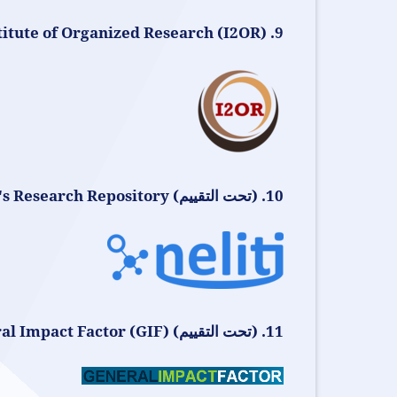
9. ​International Institute of Organized Research (I2OR)
10. (تحت التقييم) Neliti: Indonesia's Research Repository
11. (تحت التقييم) General Impact Factor (GIF)