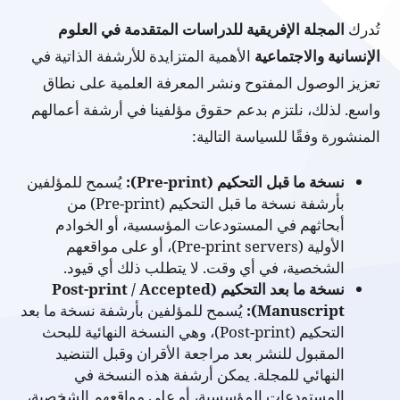
تُدرك
المجلة الإفريقية للدراسات المتقدمة في العلوم
الإنسانية والاجتماعية
الأهمية المتزايدة للأرشفة الذاتية في
تعزيز الوصول المفتوح ونشر المعرفة العلمية على نطاق
واسع. لذلك، نلتزم بدعم حقوق مؤلفينا في أرشفة أعمالهم
المنشورة وفقًا للسياسة التالية:
نسخة ما قبل التحكيم (Pre-print):
يُسمح للمؤلفين
بأرشفة نسخة ما قبل التحكيم (Pre-print) من
أبحاثهم في المستودعات المؤسسية، أو الخوادم
الأولية (Pre-print servers)، أو على مواقعهم
الشخصية، في أي وقت. لا يتطلب ذلك أي قيود.
نسخة ما بعد التحكيم (Post-print / Accepted
Manuscript):
يُسمح للمؤلفين بأرشفة نسخة ما بعد
التحكيم (Post-print)، وهي النسخة النهائية للبحث
المقبول للنشر بعد مراجعة الأقران وقبل التنضيد
النهائي للمجلة. يمكن أرشفة هذه النسخة في
المستودعات المؤسسية، أو على مواقعهم الشخصية،