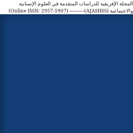
المجلة الإفريقية للدراسات المتقدمة في العلوم الإنسانية
والاجتماعية (AJASHSS)---------- (Online ISSN: 2957-5907)