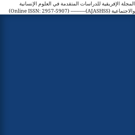
المجلة الإفريقية للدراسات المتقدمة في العلوم الإنسانية
والاجتماعية (AJASHSS)---------- (Online ISSN: 2957-5907)