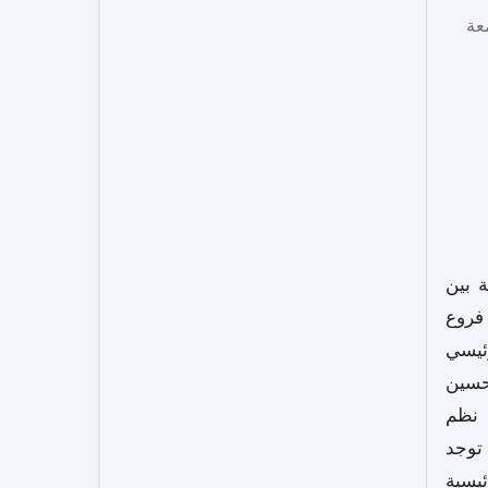
عة
 بين
 فروع
ئيسي
تحسين
 نظم
 توجد
ئيسية