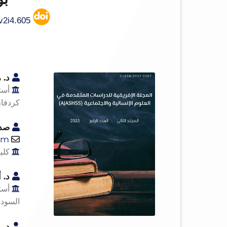
https://doi.org/10.65418/ajashss.v2i4.605
د. م
أستا
كردفان
صدي
om
كلية
د. أ
أستا
السودا
د. م