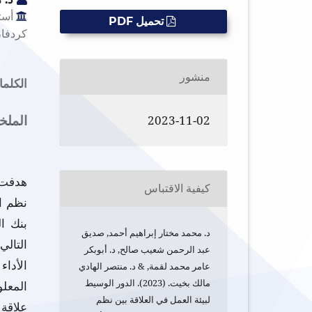
أستا
تحميل PDF
كردفان
منشور
الكلما
2023-11-02
المل
هدفت 
كيفية الاقتباس
نظم ال
بنك ا
د. محمد مختار إبراهيم أحمد, صديق
التالي
عبد الرحمن شعيب صالح, د. أبوبكر
الأدا
عامر محمد لقمة, & د. منتصر الهادي
مالك بخيت. (2023). الدور الوسيط
المعلو
لبيئة العمل في العلاقة بين نظم
علاقة 