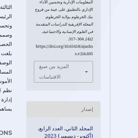
المعلومات الإدارية وتحسين الأداء
الثالث
الإداري بالتطبيق على عينة من فروع
الرئيس
بنك الخرطوم بولاية الخرطوم.
المجلة الإفريقية للدراسات المتقدمة
وتحسي
في العلوم الإنسانية والاجتماعية
,
(4), 304–317.
2
https://doi.org/10.65418/ajashs
s.v2i4.605
الوصف
المزيد من صيغ
المسار
الاقتباسات
الأموس
نظم ال
إدارة 
يساهم 
إصدار
المجلد الثاني، العدد الرابع،
ONS
(أكتوبر- ديسمبر) 2023