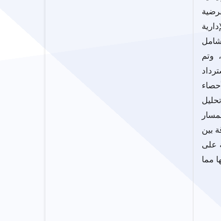
فرضية
دارية
شامل
ع عدد (330) استبانة، وتم
سترداد
لأحصاء
حليل
لمسار
ة بين
ة على
ا مما