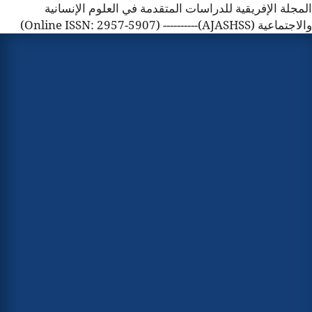
المجلة الإفريقية للدراسات المتقدمة في العلوم الإنسانية
والاجتماعية (AJASHSS)---------- (Online ISSN: 2957-5907)