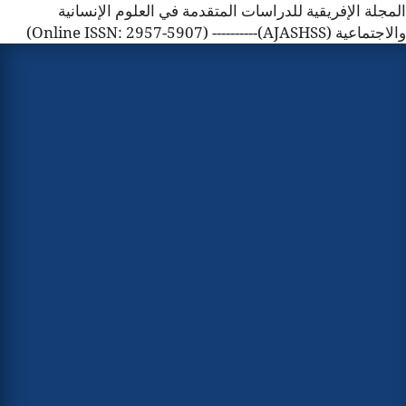
المجلة الإفريقية للدراسات المتقدمة في العلوم الإنسانية
والاجتماعية (AJASHSS)---------- (Online ISSN: 2957-5907)