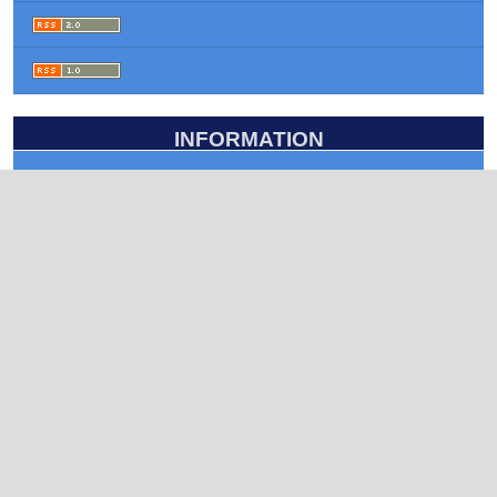
INFORMATION
For Readers
For Authors
For Librarians
KEYWORDS
groundwater
داء المقوسات
low flow
أصناف
dimorphism
اخلاقيات العمل
tripoli