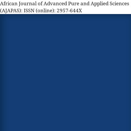
African Journal of Advanced Pure and Applied Sciences
(AJAPAS): ISSN (online): 2957-644X