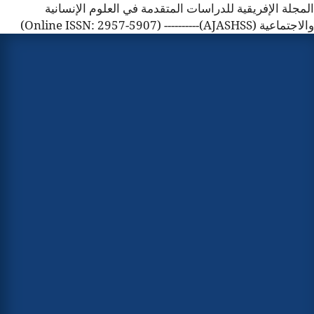
المجلة الإفريقية للدراسات المتقدمة في العلوم الإنسانية
والاجتماعية (AJASHSS)---------- (Online ISSN: 2957-5907)