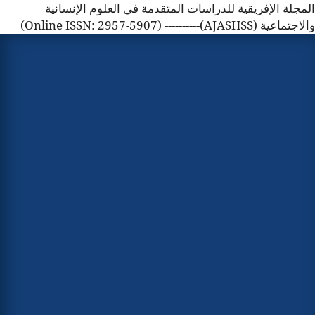
المجلة الإفريقية للدراسات المتقدمة في العلوم الإنسانية
والاجتماعية (AJASHSS)---------- (Online ISSN: 2957-5907)