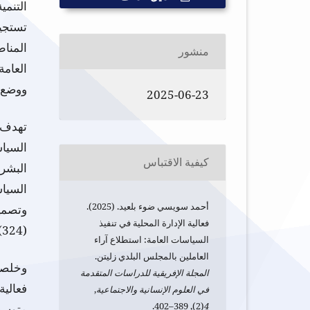
التنمي
تستجي
المناط
منشور
العام
ووضع ا
2025-06-23
تهدف ا
السياس
كيفية الاقتباس
البشر
السيا
أحمد سويسي ضوء بلعيد. (2025).
وتصميم
فعالية الإدارة المحلية في تنفيذ
(324) موظفاً، لجمع البيانات وتحليلها باستخدام الأساليب الإحصائية المناسبة
السياسات العامة: استطلاع آراء
العاملين بالمجلس البلدي زليتن.
وخلصت
المجلة الإفريقية للدراسات المتقدمة
فعالية
في العلوم الإنسانية والاجتماعية
,
(2), 389–402.
4