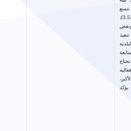
تتمتع
بمستوى مقبول ومُحسَّن في إدارة الموارد البشرية والمالية بمتوسط (3.52)،
ونقص
تنفيذ
)، حيث حققت البلدية
ابعة
تحتاج
الية
مل الأكبر،
يؤكد