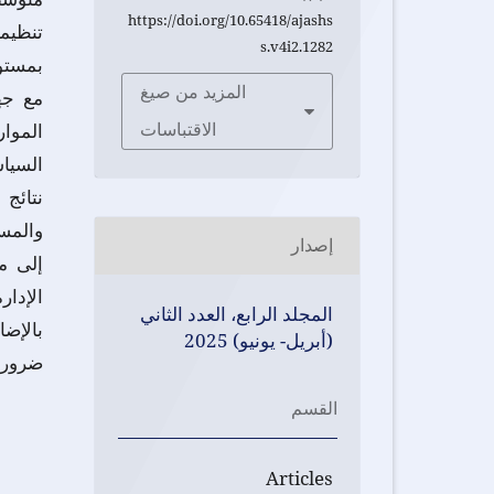
https://doi.org/10.65418/ajashs
تنظيمي
s.v4i2.1282
المزيد من صيغ
مع جه
الموار
الاقتباسات
نتائج
والمسا
إصدار
إلى م
المجلد الرابع، العدد الثاني
بالإض
(أبريل- يونيو) 2025
ضرورة 
القسم
Articles