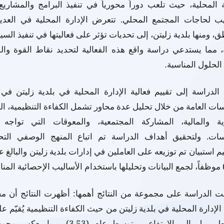
ة المحلية، حيث تلعب دوراً محورياً في تنفيذ البرامج والمشاريع
ب لحاجات المجتمع المحلي. تتعرض الإدارة المحلية في العدي
ق، ومنها بلدية زليتن، إلى تحديات تؤثر على فعاليتها في تنفيذ الس
ة، مما يستدعي دراسة واقع هذه الفعالية لتحديد نقاط القوة وا
لحلول المناسبة
.
لدراسة إلى تقييم فعالية الإدارة المحلية في بلدية زليتن في 
ات العامة من خلال تحليل عدة محاور تشمل الكفاءة التنظيمية، ال
ية والمالية، المشاركة المجتمعية، والمعوقات التي تواجه ت
سات. ولتحقيق أهداف الدراسة تم اتباع المنهج الوصفي التحل
 استبيان تم توزيعه على العاملين في إدارات بلدية زليتن والبالغ 
 الدراسة على مجموعة من النتائج أهمها: أظهرت النتائج أن م
 الإدارة المحلية في بلدية زليتن من حيث الكفاءة التنظيمية يُقيّم عل
متوسط يميل إلى الارتفاع، بمتوسط عام (3.53)، مما ي