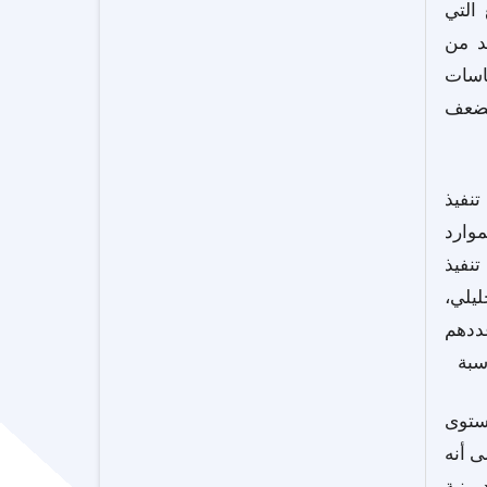
 التي
د من
ياسات
لضعف
تنفيذ
موارد
نفيذ
يلي،
عددهم
ستوى
ى أنه
عكس وجود بنية