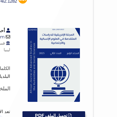
https://doi.org/10.65418/ajashss.v4i2.1282
أحم
om
قسم 
ليبيا
الكلما
البلدي
المل
تعد ال
تحميل الملف PDF