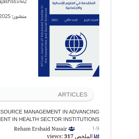
ajashss.v4i2
منشور:
2025-04-03
ARTICLES
ESOURCE MANAGEMENT IN ADVANCING
ENT IN HEALTH SECTOR INSTITUTIONS
Reham Ershaid Nusair
1-9
الملخص views:
317