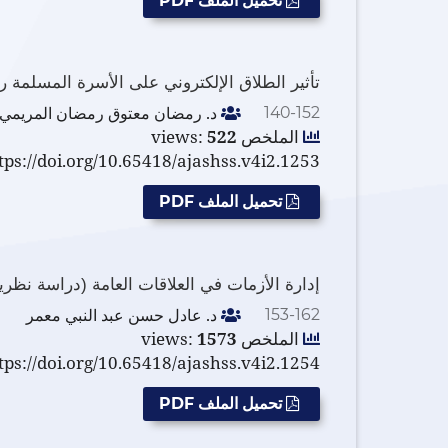
تحميل الملف PDF
تأثير الطلاق الإلكتروني على الأسرة المسلمة 
د. رمضان معتوق رمضان المريمي
140-152
الملخص views:
522
tps://doi.org/10.65418/ajashss.v4i2.1253
تحميل الملف PDF
إدارة الأزمات في العلاقات العامة (دراسة نظري
د. عادل حسن عبد النبي معمر
153-162
الملخص views:
1573
tps://doi.org/10.65418/ajashss.v4i2.1254
تحميل الملف PDF