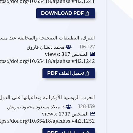
tps://doi.org/10.65418/ajashss.v4i2.1241
DOWNLOAD PDF
التبرك، التطبيقات الصحيحة والمخالفة عند م
محمد ذيشان فاروق
116-127
الملخص views:
317
tps://doi.org/10.65418/ajashss.v4i2.1242
تحميل الملف PDF
الحرب الروسية الأوكرانية وتداعياتها على الدول 
د. ميلاد مسعود محمود نمريش
128-139
الملخص views:
1747
tps://doi.org/10.65418/ajashss.v4i2.1252